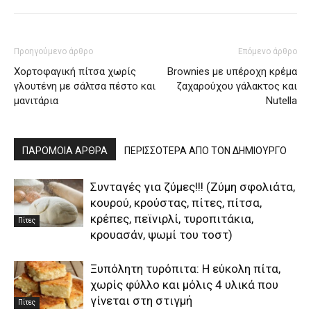
Προηγούμενο άρθρο
Επόμενο άρθρο
Χορτοφαγική πίτσα χωρίς
Brownies με υπέροχη κρέμα
γλουτένη με σάλτσα πέστο και
ζαχαρούχου γάλακτος και
μανιτάρια
Nutella
ΠΑΡΟΜΟΙΑ ΑΡΘΡΑ
ΠΕΡΙΣΣΟΤΕΡΑ ΑΠΟ ΤΟΝ ΔΗΜΙΟΥΡΓΟ
Συνταγές για ζύμες!!! (Ζύμη σφολιάτα,
κουρού, κρούστας, πίτες, πίτσα,
κρέπες, πεϊνιρλί, τυροπιτάκια,
Πίτες
κρουασάν, ψωμί του τοστ)
Ξυπόλητη τυρόπιτα: Η εύκολη πίτα,
χωρίς φύλλο και μόλις 4 υλικά που
γίνεται στη στιγμή
Πίτες