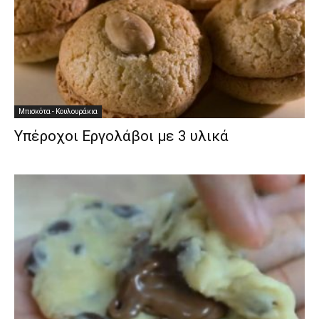
Μπισκότα - Κουλουράκια
Υπέροχοι Εργολάβοι με 3 υλικά