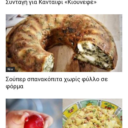
Συνταγή για Κανταΐφι «Κιουνεφέ»
Κέικ
Σούπερ σπανακόπιτα χωρίς φύλλο σε
φόρμα