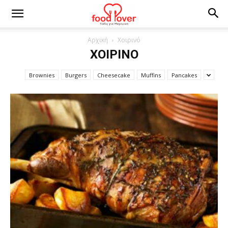
Αρχική
Χοιρινό
ΧΟΙΡΙΝΌ
Brownies
Burgers
Cheesecake
Muffins
Pancakes