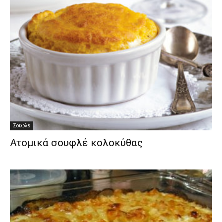
Σουφλέ
Ατομικά σουφλέ κολοκύθας