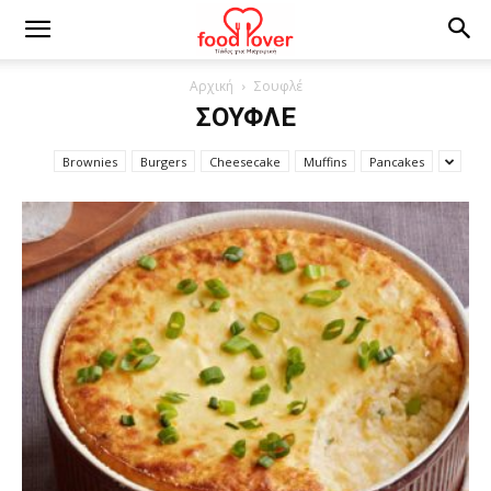
Αρχική
Σουφλέ
ΣΟΥΦΛΈ
Brownies
Burgers
Cheesecake
Muffins
Pancakes