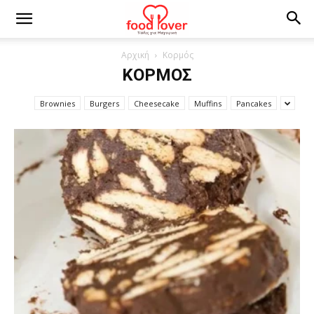
Αρχική
Κορμός
ΚΟΡΜΌΣ
Brownies
Burgers
Cheesecake
Muffins
Pancakes