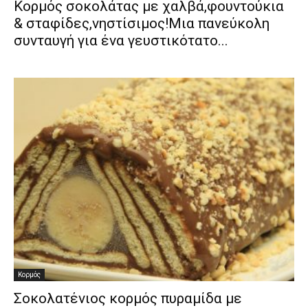
Κορμός σοκολάτας με χαλβά,φουντούκια
& σταφίδες,νηστίσιμος!Μια πανεύκολη
συνταυγή για ένα γευστικότατο...
Κορμός
Σοκολατένιος κορμός πυραμίδα με