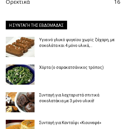
Ορεκτικά
16
Η ΣΥΝΤΑΓΉ ΤΗΣ ΕΒΔΟΜΆΔΑΣ
Υγιεινό γλυκό ψυγείου χωρίς ζάχαρη, με
σοκολάτα και 4 μόνο υλικά,...
Χόρτα (ο σαρακατσάνικος τρόπος)
Συνταγή για λαχταριστά σπιτικά
σοκολατάκια με 3 μόνο υλικά!
Συνταγή για Κανταΐφι «Κιουνεφέ»