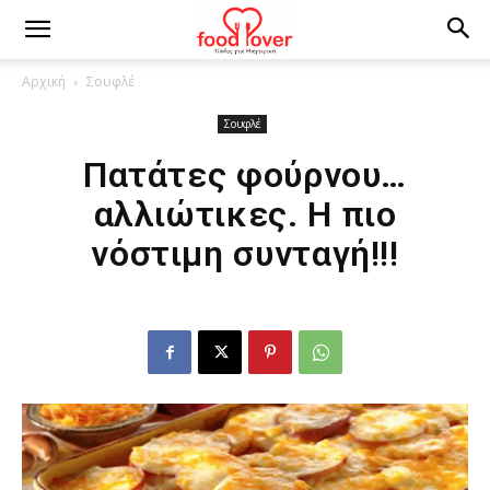
Αρχική
Σουφλέ
Σουφλέ
Πατάτες φούρνου…
αλλιώτικες. Η πιο
νόστιμη συνταγή!!!