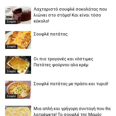
Λαχταριστό σουφλέ σοκολάτας που
λιώνει στο στόμα! Και είναι τόσο
εύκολο!
Σουφλέ
Σουφλέ πατάτας
Σουφλέ
Οι πιο τραγανές και νόστιμες
Πατάτες φούρνου αλα κρέμ
Σουφλέ
Σουφλέ πατάτας με πράσο και τυριά!
Σουφλέ
Μια απλή και γρήγορη συνταγή που θα
λατρέψετε! Το σουφλέ της Μαμάς