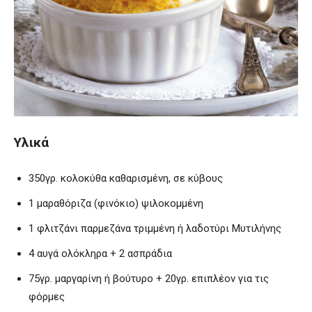
Υλικά
350γρ. κολοκύθα καθαρισμένη, σε κύβους
1 μαραθόριζα (φινόκιο) ψιλοκομμένη
1 φλιτζάνι παρμεζάνα τριμμένη ή λαδοτύρι Μυτιλήνης
4 αυγά ολόκληρα + 2 ασπράδια
75γρ. μαργαρίνη ή βούτυρο + 20γρ. επιπλέον για τις
φόρμες