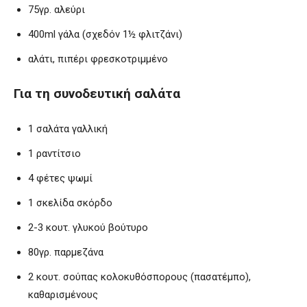
75γρ. αλεύρι
400ml γάλα (σχεδόν 1½ φλιτζάνι)
αλάτι, πιπέρι φρεσκοτριμμένο
Για τη συνοδευτική σαλάτα
1 σαλάτα γαλλική
1 ραντίτσιο
4 φέτες ψωμί
1 σκελίδα σκόρδο
2-3 κουτ. γλυκού βούτυρο
80γρ. παρμεζάνα
2 κουτ. σούπας κολοκυθόσπορους (πασατέμπο),
καθαρισμένους