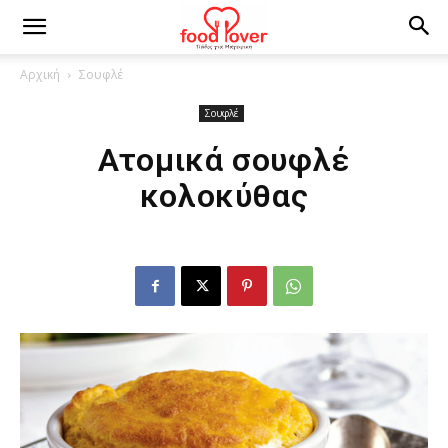
Αρχική
Σουφλέ
Σουφλέ
Ατομικά σουφλέ
κολοκύθας