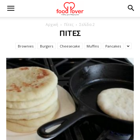
Αρχική
Πίτες
Σελίδα 2
ΠΊΤΕΣ
Brownies
Burgers
Cheesecake
Muffins
Pancakes