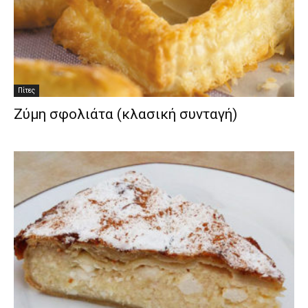
Πίτες
Ζύμη σφολιάτα (κλασική συνταγή)