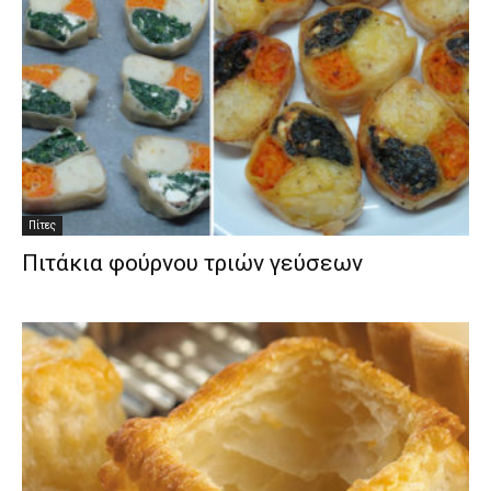
Πίτες
Πιτάκια φούρνου τριών γεύσεων