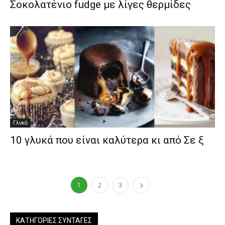
Σοκολατένιο fudge με λίγες θερμίδες
Γλυκά
10 γλυκά που είναι καλύτερα κι από Σε ξ
1
2
3
ΚΑΤΗΓΟΡΊΕΣ ΣΥΝΤΑΓΈΣ