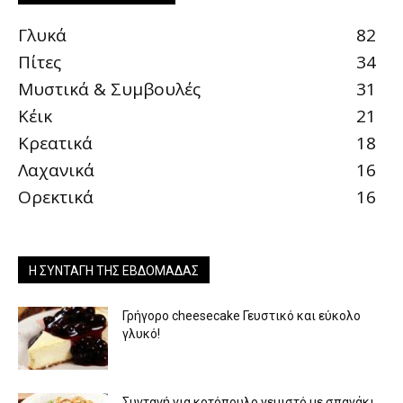
Γλυκά
82
Πίτες
34
Μυστικά & Συμβουλές
31
Κέικ
21
Κρεατικά
18
Λαχανικά
16
Ορεκτικά
16
Η ΣΥΝΤΑΓΉ ΤΗΣ ΕΒΔΟΜΆΔΑΣ
Γρήγορο cheesecake Γευστικό και εύκολο
γλυκό!
Συνταγή για κοτόπουλο γεμιστό με σπανάκι