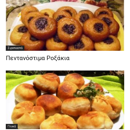
Σιροπιαστά
Πεντανόστιμα Ροξάκια
Γλυκά