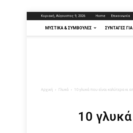
Κυριακή, Αύγουστος 9, 2026
Home
Επικοινωνία
ΜΥΣΤΙΚΆ & ΣΥΜΒΟΥΛΈΣ
ΣΥΝΤΑΓΈΣ ΓΙΑ
Αρχική
Γλυκά
10 γλυκά που είναι καλύτερα κι α
10 γλυκά