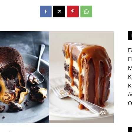
®
Γ
Π
Μ
Κ
Κ
Λ
Ο