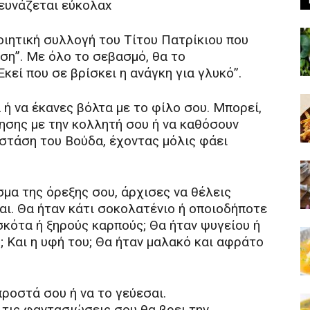
τευνάζεται εύκολαx
ποιητική συλλογή του Τίτου Πατρίκιου που
ηση”. Με όλο το σεβασμό, θα το
κεί που σε βρίσκει η ανάγκη για γλυκό”.
ή να έκανες βόλτα με το φίλο σου. Μπορεί,
τησης με την κολλητή σου ή να καθόσουν
 στάση του Βούδα, έχοντας μόλις φάει
σμα της όρεξης σου, άρχισες να θέλεις
αι. Θα ήταν κάτι σοκολατένιο ή οποιοδήποτε
ισκότα ή ξηρούς καρπούς; Θα ήταν ψυγείου ή
 Και η υφή του; Θα ήταν μαλακό και αφράτο
ροστά σου ή να το γεύεσαι.
 τις φαντασιώσεις σου θα βρει την