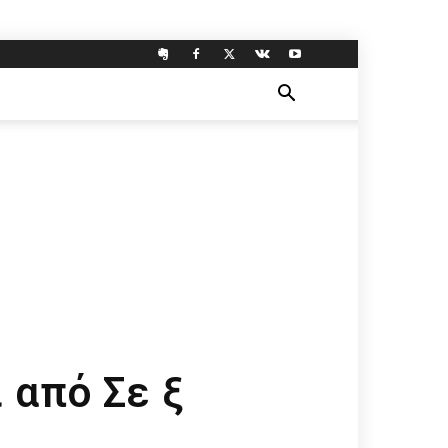
 από Σε ξ