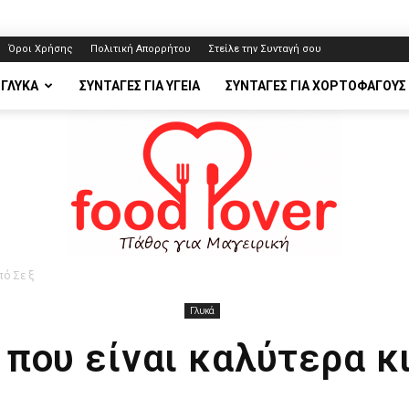
Όροι Χρήσης
Πολιτική Απορρήτου
Στείλε την Συνταγή σου
 ΓΛΥΚΆ
ΣΥΝΤΑΓΈΣ ΓΙΑ ΥΓΕΊΑ
ΣΥΝΤΑΓΈΣ ΓΙΑ ΧΟΡΤΟΦΆΓΟΥΣ
πό Σε ξ
Γλυκά
FoodLover.gr
 που είναι καλύτερα κι