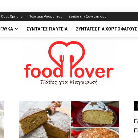
Όροι Χρήσης
Πολιτική Απορρήτου
Στείλε την Συνταγή σου
 ΓΛΥΚΆ
ΣΥΝΤΑΓΈΣ ΓΙΑ ΥΓΕΊΑ
ΣΥΝΤΑΓΈΣ ΓΙΑ ΧΟΡΤΟΦΆΓΟΥΣ
FoodLover.gr
Γ
Π