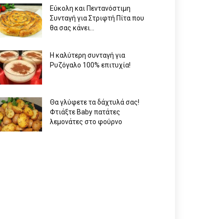
Εύκολη και Πεντανόστιμη
Συνταγή για Στριφτή Πίτα που
θα σας κάνει...
Η καλύτερη συνταγή για
Ρυζόγαλο 100% επιτυχία!
Θα γλύφετε τα δάχτυλά σας!
Φτιάξτε Baby πατάτες
λεμονάτες στο φούρνο