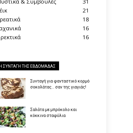
υστικά & Συμβουλές
31
έικ
21
ρεατικά
18
αχανικά
16
ρεκτικά
16
Η ΣΥΝΤΑΓΉ ΤΗΣ ΕΒΔΟΜΆΔΑΣ
Συνταγή για φανταστικό κορμό
σοκολάτας… σαν της γιαγιάς!
Σαλάτα με μπρόκολο και
κόκκινα σταφύλια