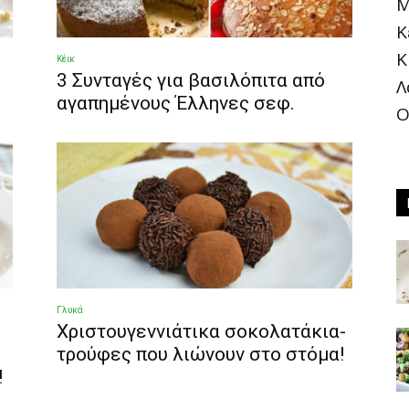
Μ
Κ
Κ
Κέικ
®
3 Συνταγές για βασιλόπιτα από
Λ
αγαπημένους Έλληνες σεφ.
Ο
Γλυκά
Χριστουγεννιάτικα σοκολατάκια-
τρούφες που λιώνουν στο στόμα!
!