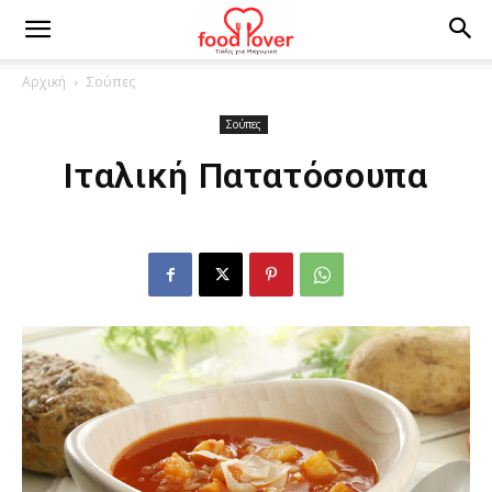
Αρχική
Σούπες
Σούπες
Ιταλική Πατατόσουπα