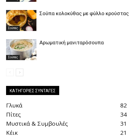
Σούπα κολοκύθας με φύλλο κρούστας
Σούπες
Αρωματική μανιταρόσουπα
Σούπες
ΚΑΤΗΓΟΡΊΕΣ ΣΥΝΤΑΓΈΣ
Γλυκά
82
Πίτες
34
Μυστικά & Συμβουλές
31
Κέικ
21