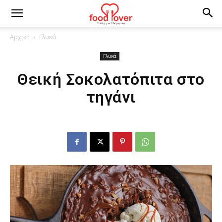
Αρχική
Γλυκά
Γλυκά
Θεική Σοκολατόπιτα στο
τηγάνι