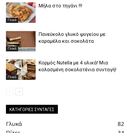
Μήλα στο τηγάνι !!!
Γλυκά
Πανεύκολο γλυκό ψυγείου με
καραμέλα και σοκολάτα
Γλυκά
Κορμός Νutella με 4 υλικά! Μια
κολασμένη σοκολατένια συνταγή!
Γλυκά
ΚΑΤΗΓΟΡΊΕΣ ΣΥΝΤΑΓΈΣ
Γλυκά
82
Πίτες
34