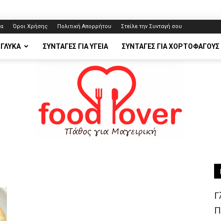
ία
Όροι Χρήσης
Πολιτική Απορρήτου
Στείλε την Συνταγή σου
 ΓΛΥΚΆ
ΣΥΝΤΑΓΈΣ ΓΙΑ ΥΓΕΊΑ
ΣΥΝΤΑΓΈΣ ΓΙΑ ΧΟΡΤΟΦΆΓΟΥΣ
FoodLover.gr
Γ
Π