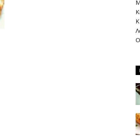
Μ
Κ
Κ
®
Λ
Ο