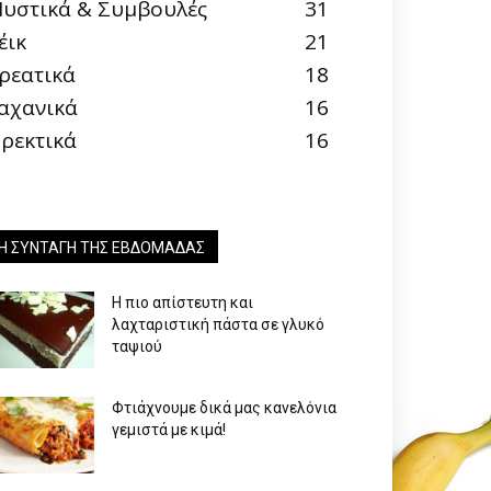
υστικά & Συμβουλές
31
έικ
21
ρεατικά
18
αχανικά
16
ρεκτικά
16
Η ΣΥΝΤΑΓΉ ΤΗΣ ΕΒΔΟΜΆΔΑΣ
Η πιο απίστευτη και
λαχταριστική πάστα σε γλυκό
ταψιού
Φτιάχνουμε δικά μας κανελόνια
γεμιστά με κιμά!