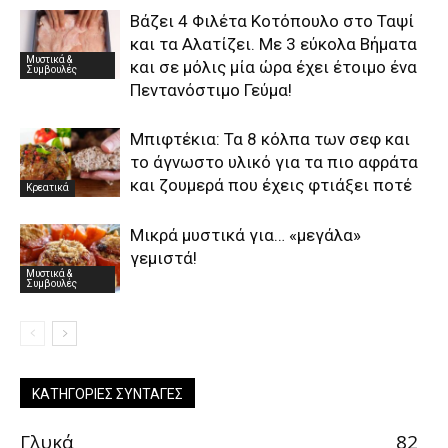
Βάζει 4 Φιλέτα Κοτόπουλο στο Ταψί
και τα Αλατίζει. Με 3 εύκολα Βήματα
Μυστικά &
και σε μόλις μία ώρα έχει έτοιμο ένα
Συμβουλές
Πεντανόστιμο Γεύμα!
Μπιφτέκια: Τα 8 κόλπα των σεφ και
το άγνωστο υλικό για τα πιο αφράτα
και ζουμερά που έχεις φτιάξει ποτέ
Κρεατικά
Μικρά μυστικά για… «μεγάλα»
γεμιστά!
Μυστικά &
Συμβουλές
ΚΑΤΗΓΟΡΊΕΣ ΣΥΝΤΑΓΈΣ
Γλυκά
82