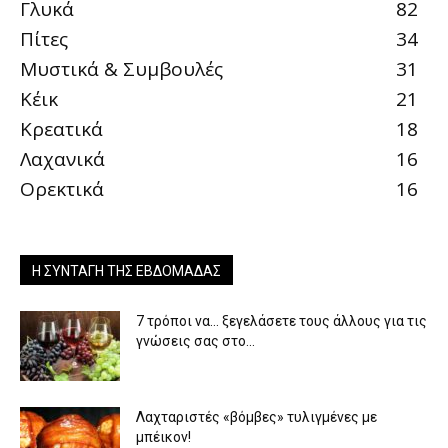
Γλυκά
82
Πίτες
34
Μυστικά & Συμβουλές
31
Κέικ
21
Κρεατικά
18
Λαχανικά
16
Ορεκτικά
16
Η ΣΥΝΤΑΓΉ ΤΗΣ ΕΒΔΟΜΆΔΑΣ
7 τρόποι να… ξεγελάσετε τους άλλους για τις
γνώσεις σας στο...
Λαχταριστές «βόμβες» τυλιγμένες με
μπέικον!