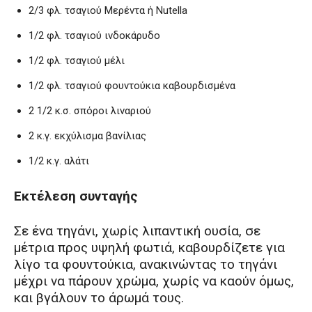
2/3 φλ. τσαγιού Μερέντα ή Nutella
1/2 φλ. τσαγιού ινδοκάρυδο
1/2 φλ. τσαγιού μέλι
1/2 φλ. τσαγιού φουντούκια καβουρδισμένα
2 1/2 κ.σ. σπόροι λιναριού
2 κ.γ. εκχύλισμα βανίλιας
1/2 κ.γ. αλάτι
Εκτέλεση συνταγής
Σε ένα τηγάνι, χωρίς λιπαντική ουσία, σε
μέτρια προς υψηλή φωτιά, καβουρδίζετε για
λίγο τα φουντούκια, ανακινώντας το τηγάνι
μέχρι να πάρουν χρώμα, χωρίς να καούν όμως,
και βγάλουν το άρωμά τους.