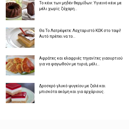
Το κέικ των μηδέν θερμίδων: Υγιεινό κέικ με
μέλι χωρίς ζάχαρη...
Θα Το Λατρέψετε: Λαχταριστό ΚΩΚ στο ταψί!
Αυτό πρέπει να το...
Αφράτες και ελαφριές τηγανίτες γιαουρτιού
για να φαγωθούν με τυριά, μέλι...
Δροσερό γλυκό ψυγείου με ζελέ και
μπισκότα ακόμη και για αρχάριους.