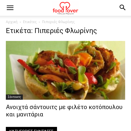
Αρχική
Ετικέτες
Πιπεριές Φλωρίνης
Ετικέτα: Πιπεριές Φλωρίνης
Σάντουιτς
Ανοιχτά σάντουιτς με φιλέτο κοτόπουλου
και μανιτάρια