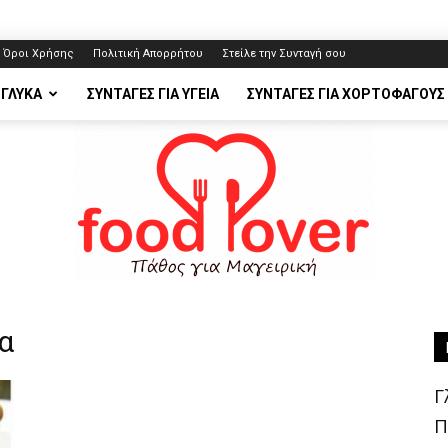
Όροι Χρήσης
Πολιτική Απορρήτου
Στείλε την Συνταγή σου
 ΓΛΥΚΆ
ΣΥΝΤΑΓΈΣ ΓΙΑ ΥΓΕΊΑ
ΣΥΝΤΑΓΈΣ ΓΙΑ ΧΟΡΤΟΦΆΓΟΥΣ
α
FoodLover.gr
Γ
Π