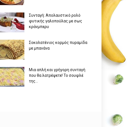
Συνταγή: Απολαυστικό ρολό
φυτικής γαλοπούλας με σως
κράνμπερυ
Σοκολατένιος κορμός πυραμίδα
με μπανάνα
Μια απλή και γρήγορη συνταγή
που θα λατρέψετε! Το σουφλέ
της...