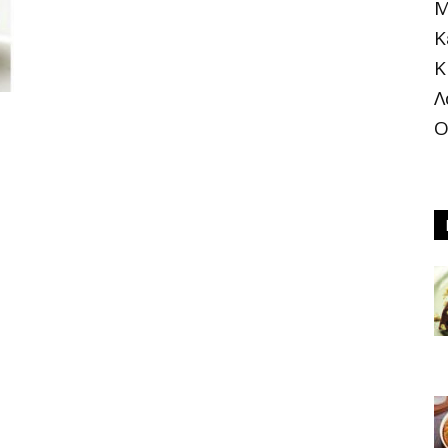
Μ
Κ
Κ
®
Λ
Ο