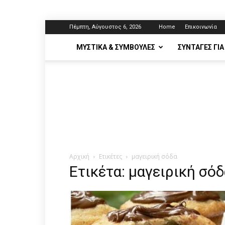
Πέμπτη, Αύγουστος 6, 2026
Home
Επικοινωνία
ΜΥΣΤΙΚΆ & ΣΥΜΒΟΥΛΈΣ
ΣΥΝΤΑΓΈΣ ΓΙΑ
Αρχική
Ετικέτες
μαγειρική σόδα
Ετικέτα: μαγειρική σόδ