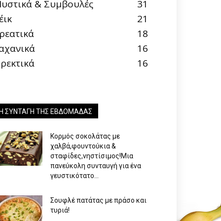
υστικά & Συμβουλές
31
έικ
21
ρεατικά
18
αχανικά
16
ρεκτικά
16
Η ΣΥΝΤΑΓΉ ΤΗΣ ΕΒΔΟΜΆΔΑΣ
Κορμός σοκολάτας με
χαλβά,φουντούκια &
σταφίδες,νηστίσιμος!Μια
πανεύκολη συνταυγή για ένα
γευστικότατο...
Σουφλέ πατάτας με πράσο και
τυριά!