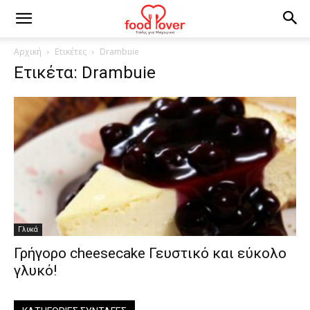
Αρχική
Ετικέτες
Drambuie
Ετικέτα: Drambuie
Γλυκά
Γρήγορο cheesecake Γευστικό και εύκολο
γλυκό!