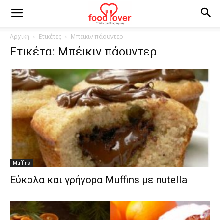
Αρχική
Ετικέτες
Μπέικιν πάουντερ
Ετικέτα: Μπέικιν πάουντερ
Muffins
Εύκολα και γρήγορα Muffins με nutella