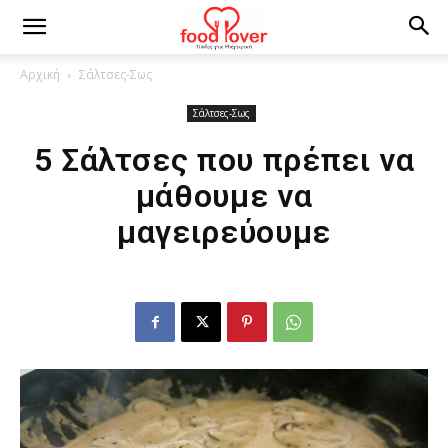
Αρχική
Σάλτσες-Σως
Σάλτσες-Σως
5 Σάλτσες που πρέπει να
μάθουμε να
μαγειρεύουμε