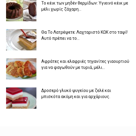
Το κέικ των μηδέν θερμίδων: Υγιεινό κέικ με
μέλι χωρίς ζάχαρη...
Θα Το Λατρέψετε: Λαχταριστό ΚΩΚ στο ταψί!
Αυτό πρέπει να το...
Αφράτες και ελαφριές τηγανίτες γιαουρτιού
για να φαγωθούν με τυριά, μέλι...
Δροσερό γλυκό ψυγείου με ζελέ και
μπισκότα ακόμη και για αρχάριους.