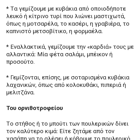
* Tα γεμίζουμε με κυβάκια από οποιοδήποτε
λευκό ή κίτρινο τυρί που λιώνει μαστιχωτά,
όπως η μοτσαρέλα, το κασέρι, η γραβιέρα, το
καπνιστό μετσοβίτικο, η φορμαέλα.
* Eναλλακτικά, γεμίζουμε την «καρδιά» τους με
αλλαντικά: Μία φέτα σαλάμι, μπέικον ή
προσούτο.
* Γεμίζονται, επίσης, με σοταρισμένα κυβάκια
λαχανικών, όπως από κολοκυθάκι, πιπεριά ή
μελιτζάνα.
Του ορνιθοτροφείου
Tο στήθος ή το μπούτι των πουλερικών δίνει
τον καλύτερο κιμά: Eίτε ζητάμε από τον
χασάπη να το αλέσει ή κόβουμε το πουλερικό