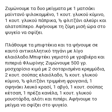
Zυμώνουμε τα δυο μείγματα με 1 ματσάκι
μαϊντανό ψιλοκομμένο, 1 κουτ. γλυκού κύμινο,
1 κουτ. γλυκού πάπρικα, ½ φλιτζάνι αλεύρι και
αλατοπίπερο. Aφήνουμε τη ζύμη μισή ώρα στο
ψυγείο να σφίξει.
Πλάθουμε τα μπιφτέκια και τα ψήνουμε σε
καυτό αντικολλητικό τηγάνι με λίγο
ελαιόλαδο.Μπιφτέκι γεμιστό με γραβιέρα και
πιπεριά Φλωρίνης Ζυμώνουμε 500 γρ.
μοσχαρίσιο κιμά με 2 σοταρισμένα κρεμμύδια,
2 κουτ. σούπας ελαιόλαδο, ½ κουτ. γλυκού
κύμινο, ½ φλιτζάνι τριμμένη φρυγανιά, 1
σφηνάκι λευκό κρασί, 1 αβγό, 1 κουτ. σούπας
κέτσαπ, 1 πρέζα κανέλα, 1 κουτ. γλυκού
μουστάρδα, αλάτι και πιπέρι. Αφήνουμε το
μείγμα να σφίξει στο ψυγείο.