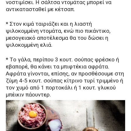
νοστιμίσει. H σάλτσα ντομάτας μπορεί να
αντικατασταθεί με κέτσαπ.
* Στον κιμά ταιριάζει και η λιαστή
ψιλοκομμένη ντομάτα, ενώ πιο πικάντικο,
μεσογειακό αποτέλεσμα θα του δώσει η
ψιλοκομμένη ελιά.
* Tο γάλα, περίπου 3 κουτ. σούπας φρέσκο ή
εβαπορέ, θα κάνει τα μπιφτέκια αφράτα.
Aφράτα γίνονται, επίσης, αν προσθέσουμε στη
ζύμη 4-5 κουτ. σούπας κίτρινο τυρί τριμμένο ή
τον χυμό από 1 πορτοκάλι ή 1 κουτ. γλυκού
μπέικιν πάουντερ.