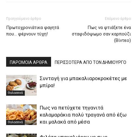
Προηγούμενο άρθρο
Επόμενο άρθρο
Πρωτοχρονιάτικα φαγητά
Πως να φτιάξετε ένα
που… φέρνουν τύχη!
σταφιδόψωμο σαν καρπούζι
(Βίντεο)
ΠΑΡΟΜΟΙΑ ΑΡΘΡΑ
ΠΕΡΙΣΣΟΤΕΡΑ ΑΠΟ ΤΟΝ ΔΗΜΙΟΥΡΓΟ
Συνταγή για μπακαλιαροκροκέτες με
μπίρα!
Θαλασσινά
Πως να πετύχετε τηγανιτά
καλαμαράκια πολύ τραγανά από έξω
και μαλακά από μέσα
Θαλασσινά
Φιλέτα μπακαλιάρου με σως