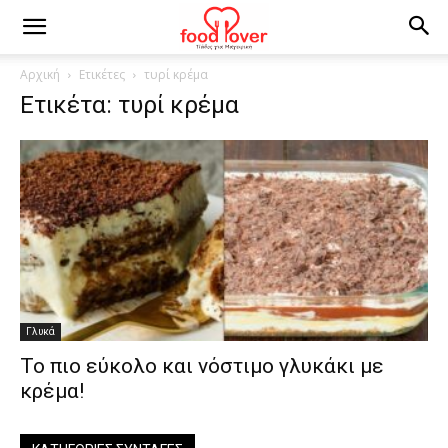
Αρχική
Ετικέτες
τυρί κρέμα
Ετικέτα: τυρί κρέμα
Γλυκά
Το πιο εύκολο και νόστιμο γλυκάκι με
κρέμα!