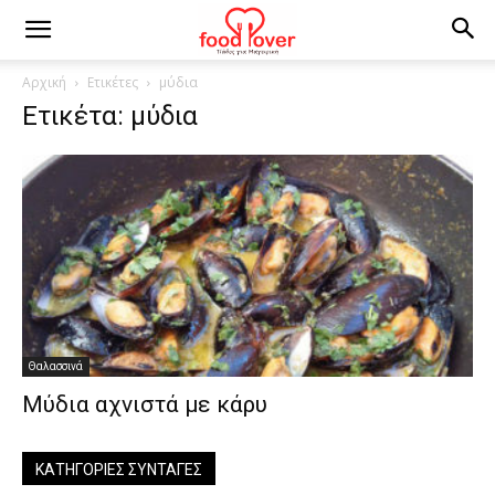
Αρχική
Ετικέτες
μύδια
Ετικέτα: μύδια
Θαλασσινά
Μύδια αχνιστά με κάρυ
ΚΑΤΗΓΟΡΊΕΣ ΣΥΝΤΑΓΈΣ