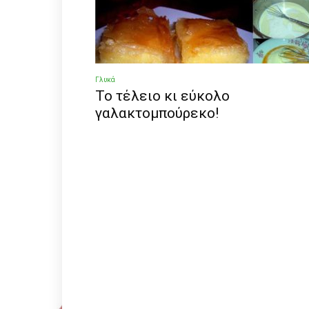
Γλυκά
Το τέλειο κι εύκολο
γαλακτομπούρεκο!