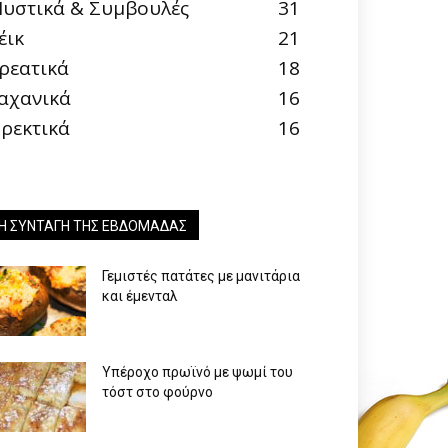
υστικά & Συμβουλές
31
έικ
21
ρεατικά
18
αχανικά
16
ρεκτικά
16
Η ΣΥΝΤΑΓΉ ΤΗΣ ΕΒΔΟΜΆΔΑΣ
Γεμιστές πατάτες με μανιτάρια
και έμενταλ
Υπέροχο πρωϊνό με ψωμί του
τόστ στο φούρνο