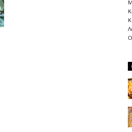
Μ
Κ
Κ
®
Λ
Ο