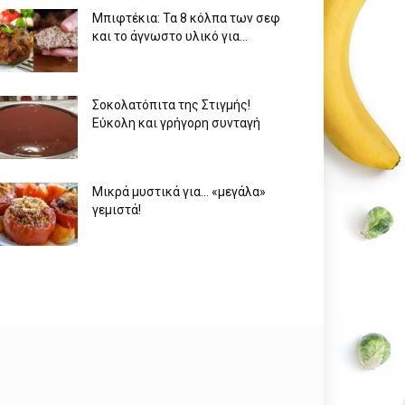
Μπιφτέκια: Τα 8 κόλπα των σεφ
και το άγνωστο υλικό για...
Σοκολατόπιτα της Στιγμής!
Εύκολη και γρήγορη συνταγή
Μικρά μυστικά για… «μεγάλα»
γεμιστά!