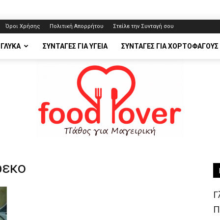
Όροι Χρήσης
Πολιτική Απορρήτου
Στείλε την Συνταγή σου
 ΓΛΥΚΆ
ΣΥΝΤΑΓΈΣ ΓΙΑ ΥΓΕΊΑ
ΣΥΝΤΑΓΈΣ ΓΙΑ ΧΟΡΤΟΦΆΓΟΥΣ
ρεκο
FoodLover.gr
Γ
Π