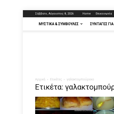
Σάββατο, Αύγουστος 8, 2026
Home
Επικοινωνία
ΜΥΣΤΙΚΆ & ΣΥΜΒΟΥΛΈΣ
ΣΥΝΤΑΓΈΣ ΓΙΑ
Αρχική
Ετικέτες
γαλακτομπούρεκο
Ετικέτα: γαλακτομπού