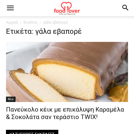
Αρχική
Ετικέτες
γάλα εβαπορέ
Ετικέτα: γάλα εβαπορέ
Κέικ
Πανεύκολο κέικ με επικάλυψη Kαραμέλα
& Σοκολάτα σαν τεράστιο TWIX!