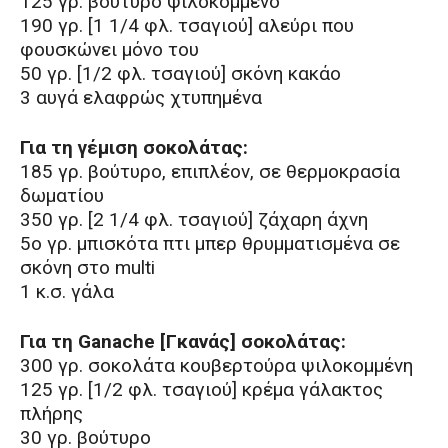
125 γρ. βούτυρο ψιλοκομμένο
190 γρ. [1 1/4 φλ. τσαγιού] αλεύρι που
φουσκώνει μόνο του
50 γρ. [1/2 φλ. τσαγιού] σκόνη κακάο
3 αυγά ελαφρώς χτυπημένα
Για τη γέμιση σοκολάτας:
185 γρ. βούτυρο, επιπλέον, σε θερμοκρασία
δωματίου
350 γρ. [2 1/4 φλ. τσαγιού] ζάχαρη άχνη
5ο γρ. μπισκότα πτι μπερ θρυμματισμένα σε
σκόνη στο multi
1 κ.σ. γάλα
Για τη Ganache [Γκανάς] σοκολάτας:
300 γρ. σοκολάτα κουβερτούρα ψιλοκομμένη
125 γρ. [1/2 φλ. τσαγιού] κρέμα γάλακτος
πλήρης
30 γρ. βούτυρο