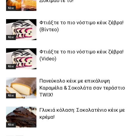
Δοκιμάστε το!
Κέικ
Φτιάξτε το πιο νόστιμο κέικ ζέβρα!
(Βίντεο)
Κέικ
Φτιάξτε το πιο νόστιμο κέικ ζέβρα!
(Video)
Κέικ
Πανεύκολο κέικ με επικάλυψη
Kαραμέλα & Σοκολάτα σαν τεράστιο
TWIX!
Κέικ
Γλυκιά κόλαση: Σοκολατένιο κέικ με
κρέμα!
Κέικ