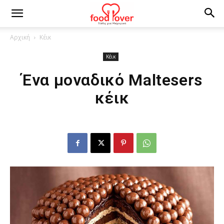
Αρχική
Κέικ
Κέικ
Ένα μοναδικό Maltesers
κέικ